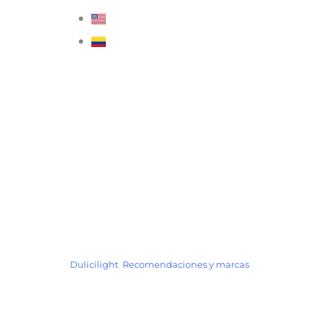
Dulicilight
,
Recomendaciones y marcas
Dulcilight la marca líde