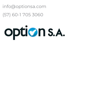
Ir
info@optionsa.com
al
(57) 60-1 705 3060
contenido