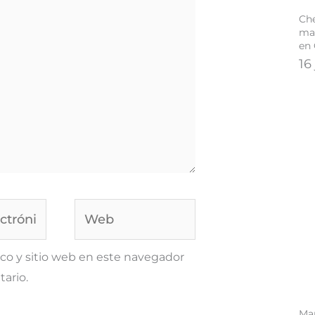
Che
mar
en
16
Web
co y sitio web en este navegador
ario.
Ma