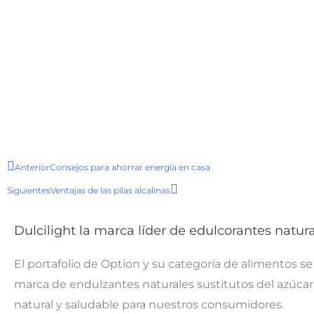
Prev
Next
Anterior
Consejos para ahorrar energía en casa
Siguientes
Ventajas de las pilas alcalinas
Dulcilight la marca líder de edulcorantes natu
El portafolio de Option y su categoría de alimentos s
marca de endulzantes naturales sustitutos del azúcar 
natural y saludable para nuestros consumidores.