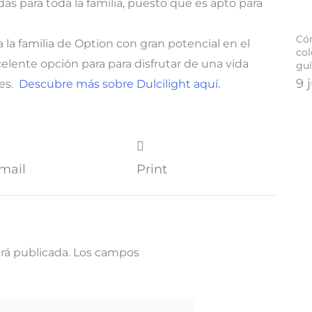
das para toda la familia, puesto que es apto para
Có
a la familia de Option con gran potencial en el
co
lente opción para para disfrutar de una vida
gu
9 
les.
Descubre más sobre Dulcilight aquí.
mail
Print
rá publicada.
Los campos