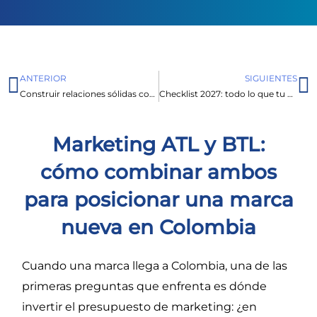
ANTERIOR
SIGUIENTES
Prev
N
Construir relaciones sólidas con tiendas y distribuidores aliados, la clave para el éxito en la distribución de consumo masivo
Checklist 2027: todo lo que tu marca necesita antes de lanzarse en Colombia
Marketing ATL y BTL:
cómo combinar ambos
para posicionar una marca
nueva en Colombia
Cuando una marca llega a Colombia, una de las
primeras preguntas que enfrenta es dónde
invertir el presupuesto de marketing: ¿en