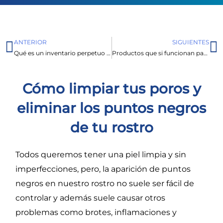
ANTERIOR
SIGUIENTES
Prev
N
Qué es un inventario perpetuo y cómo puede ayudar a tu negocio
Productos que si funcionan para recuperar el brillo y la vitalidad de tu pelo
Cómo limpiar tus poros y
eliminar los puntos negros
de tu rostro
Todos queremos tener una piel limpia y sin
imperfecciones, pero, la aparición de puntos
negros en nuestro rostro no suele
ser
fácil de
controla
r y además suele causar otros
problemas como brotes, inflamaciones y