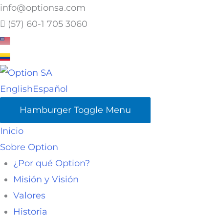
Ir
info@optionsa.com
al
(57) 60-1 705 3060
contenido
English
Español
Hamburger Toggle Menu
Inicio
Sobre Option
¿Por qué Option?
Misión y Visión
Valores
Historia