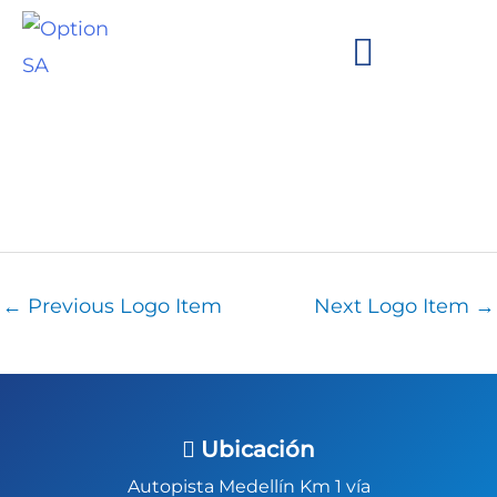
Skip
to
content
We are Option!
Brands and Clients
←
Previous Logo Item
Next Logo Item
→
Ubicación
Autopista Medellín Km 1 vía