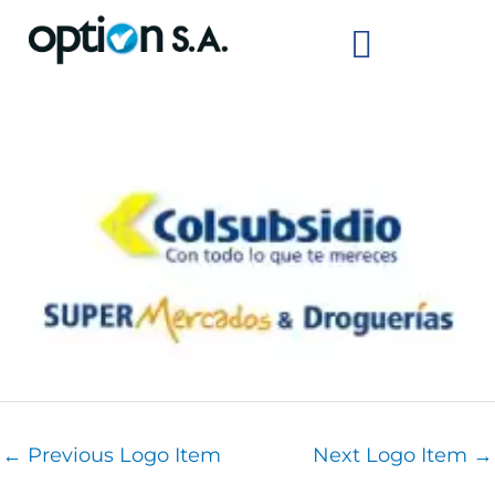
Skip
to
content
We are Option!
Brands and Clients
←
Previous Logo Item
Next Logo Item
→