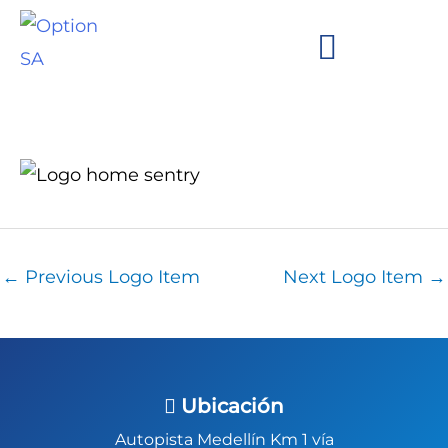
Skip
to
content
We are Option!
Brands and Clients
←
Previous Logo Item
Next Logo Item
→
Ubicación
Autopista Medellín Km 1 vía