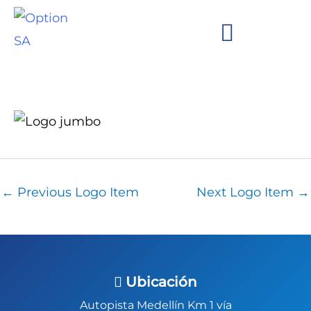
Skip
to
content
We are Option!
Brands and Clients
←
Previous Logo Item
Next Logo Item
→
Ubicación
Autopista Medellín Km 1 vía