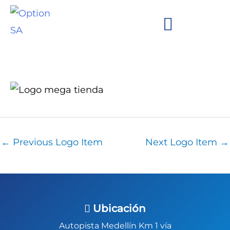
Skip
to
content
We are Option!
Brands and Clients
←
Previous Logo Item
Next Logo Item
→
Ubicación
Autopista Medellín Km 1 vía