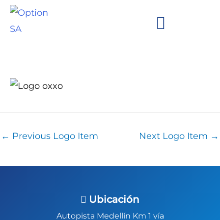
Skip
to
content
We are Option!
Brands and Clients
←
Previous Logo Item
Next Logo Item
→
Ubicación
Autopista Medellín Km 1 vía